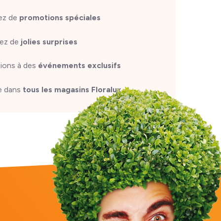
tez de
promotions spéciales
ez de
jolies surprises
tions à des
événements exclusifs
e dans
tous les magasins Floralux