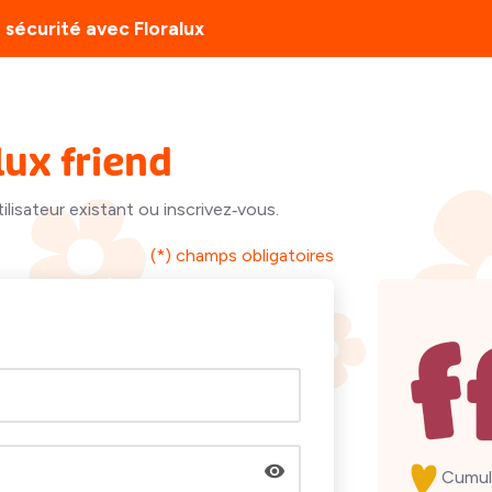
 sécurité avec Floralux
lux friend
lisateur existant ou inscrivez‑vous.
(*) champs obligatoires
Cumul