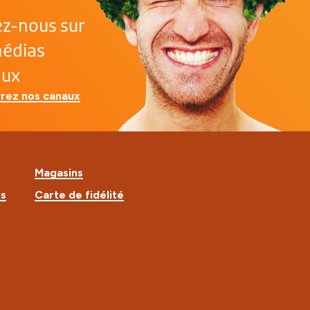
ez-nous sur
médias
aux
rez nos canaux
Magasins
us
Carte de fidélité