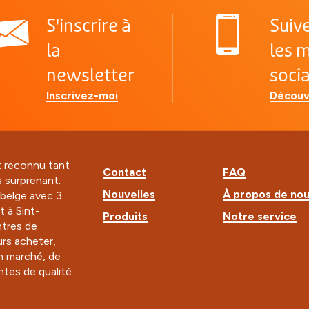
S'inscrire à
Suiv
la
les 
newsletter
soci
Inscrivez-moi
Découv
t reconnu tant
Contact
FAQ
s surprenant:
Nouvelles
À propos de no
e belge avec 3
t à Sint-
Produits
Notre service
tres de
rs acheter,
n marché, de
ntes de qualité