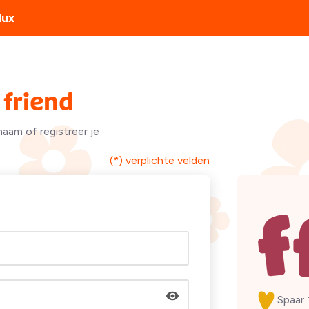
lux
friend
naam of registreer je
(*) verplichte velden
Spaar 