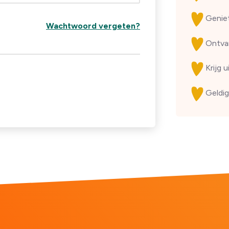
Genie
Wachtwoord vergeten?
Ontv
Krijg 
Geldig