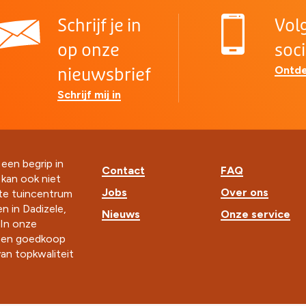
Schrijf je in
Vol
op onze
soc
Ontde
nieuwsbrief
Schrijf mij in
 een begrip in
Contact
FAQ
t kan ook niet
Jobs
Over ons
ste tuincentrum
n in Dadizele,
Nieuws
Onze service
In onze
k en goedkoop
an topkwaliteit