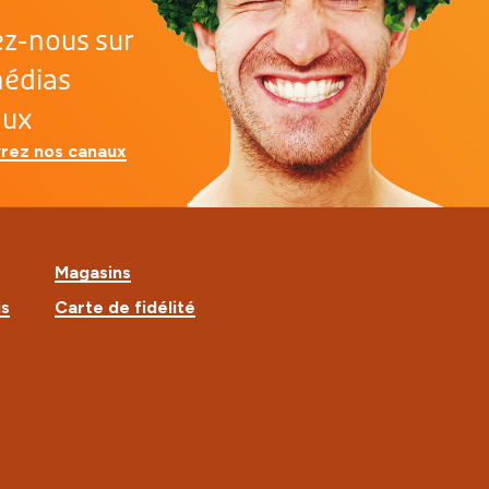
ez-nous sur
médias
aux
rez nos canaux
Magasins
us
Carte de fidélité