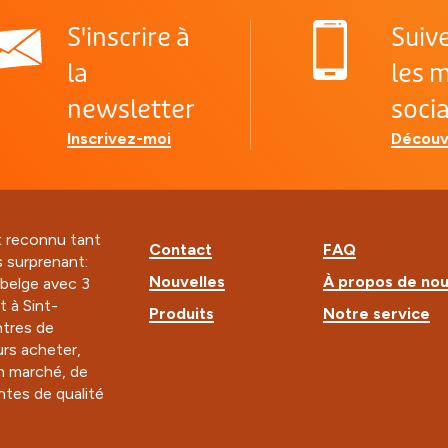
S'inscrire à
Suiv
la
les 
newsletter
soci
Inscrivez-moi
Découv
t reconnu tant
Contact
FAQ
s surprenant:
Nouvelles
À propos de no
e belge avec 3
t à Sint-
Produits
Notre service
tres de
rs acheter,
n marché, de
ntes de qualité