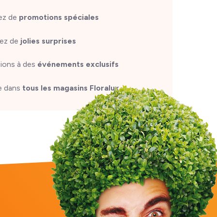
tez de
promotions spéciales
ez de
jolies surprises
tions à des
événements exclusifs
e dans
tous les magasins Floralux