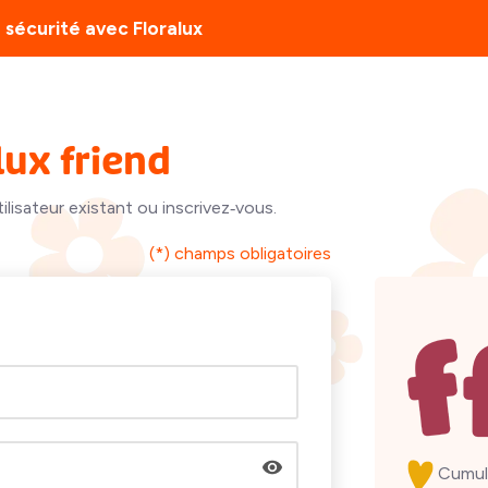
 sécurité avec Floralux
lux friend
lisateur existant ou inscrivez‑vous.
(*) champs obligatoires
Cumul