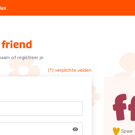
lux
friend
naam of registreer je
(*) verplichte velden
Spaar 