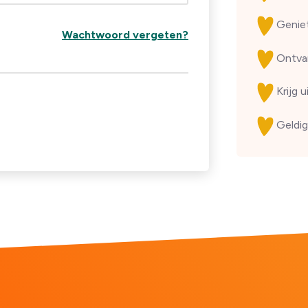
Genie
Wachtwoord vergeten?
Ontv
Krijg 
Geldig