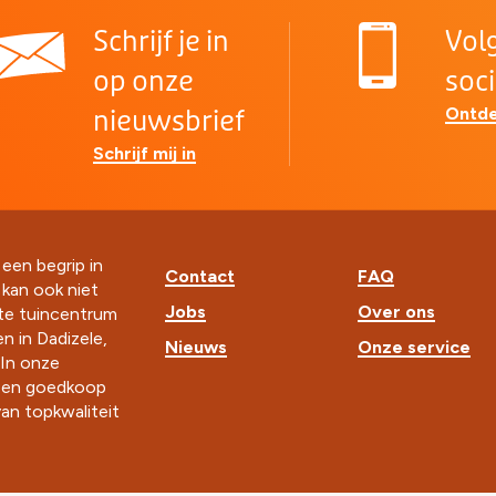
Schrijf je in
Vol
op onze
soc
Ontde
nieuwsbrief
Schrijf mij in
 een begrip in
Contact
FAQ
t kan ook niet
Jobs
Over ons
ste tuincentrum
n in Dadizele,
Nieuws
Onze service
In onze
k en goedkoop
an topkwaliteit