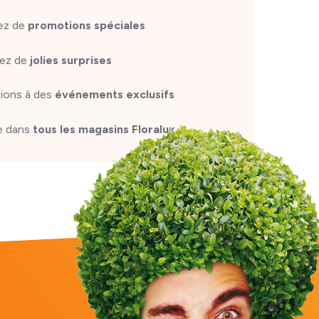
tez de
promotions spéciales
ez de
jolies surprises
tions à des
événements exclusifs
e dans
tous les magasins Floralux