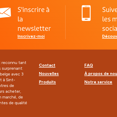
S'inscrire à
Suiv
la
les 
newsletter
soci
Inscrivez-moi
Découv
t reconnu tant
Contact
FAQ
s surprenant:
Nouvelles
À propos de no
e belge avec 3
t à Sint-
Produits
Notre service
tres de
rs acheter,
n marché, de
ntes de qualité