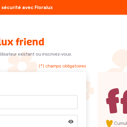
 sécurité avec Floralux
lux friend
lisateur existant ou inscrivez‑vous.
(*) champs obligatoires
Cumul