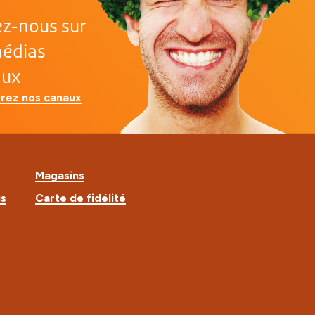
ez-nous sur
médias
aux
rez nos canaux
Magasins
us
Carte de fidélité