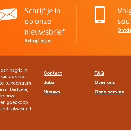
Schrijf je in
Vol
op onze
soc
Ontde
nieuwsbrief
Schrijf mij in
 een begrip in
Contact
FAQ
t kan ook niet
Jobs
Over ons
ste tuincentrum
n in Dadizele,
Nieuws
Onze service
In onze
k en goedkoop
an topkwaliteit