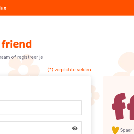
lux
friend
naam of registreer je
(*) verplichte velden
Spaar 