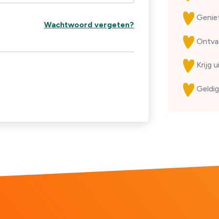
Genie
Wachtwoord vergeten?
Ontv
Krijg 
Geldig