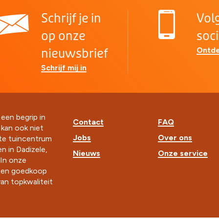
Schrijf je in
Vol
op onze
soc
Ontde
nieuwsbrief
Schrijf mij in
 een begrip in
Contact
FAQ
t kan ook niet
Jobs
Over ons
ste tuincentrum
n in Dadizele,
Nieuws
Onze service
In onze
k en goedkoop
an topkwaliteit