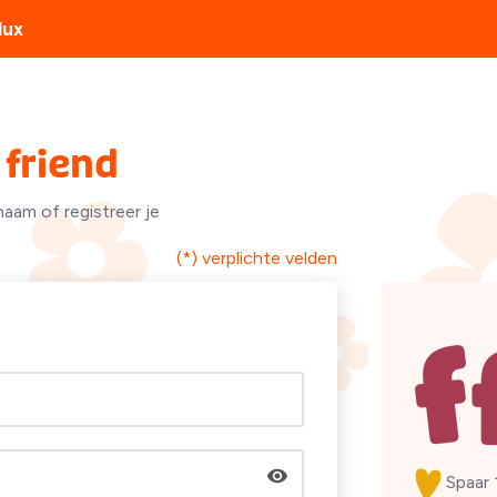
lux
friend
naam of registreer je
(*) verplichte velden
Spaar 