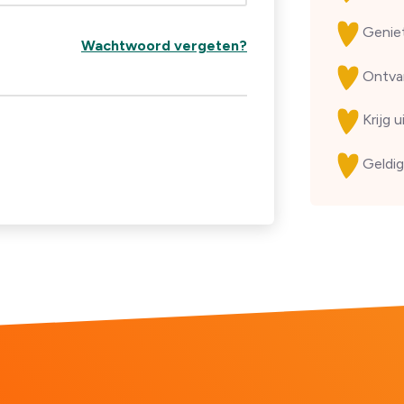
Genie
Wachtwoord vergeten?
Ontv
Krijg 
Geldig